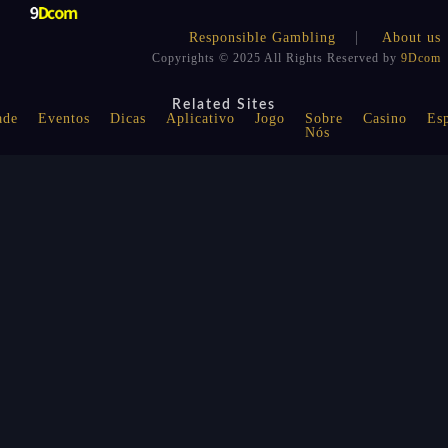
Responsible Gambling
About us
Copyrights © 2025 All Rights Reserved by
9Dcom
Related Sites
ade
Eventos
Dicas
Aplicativo
Jogo
Sobre
Casino
Esp
Nós