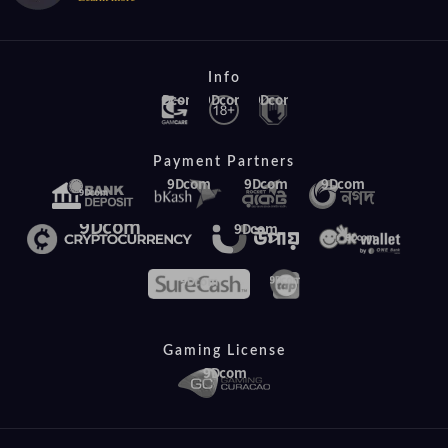
Info
Payment Partners
Gaming License