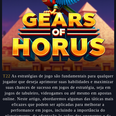
T22
As estratégias de jogo são fundamentais para qualquer
jogador que deseja aprimorar suas habilidades e maximizar
suas chances de sucesso em jogos de estratégia, seja em
jogos de tabuleiro, videogames ou até mesmo em apostas
online. Neste artigo, abordaremos algumas das táticas mais
eficazes que podem ser aplicadas para melhorar a
performance em jogos, incluindo a importância do
planejamento, da adaptação às ações dos oponentes e da