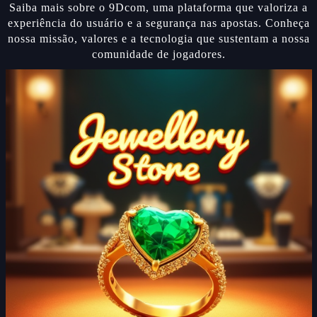
Saiba mais sobre o 9Dcom, uma plataforma que valoriza a
experiência do usuário e a segurança nas apostas. Conheça
nossa missão, valores e a tecnologia que sustentam a nossa
comunidade de jogadores.