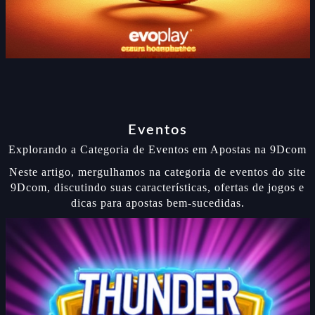
Eventos
Explorando a Categoria de Eventos em Apostas na 9Dcom
Neste artigo, mergulhamos na categoria de eventos do site
9Dcom, discutindo suas características, ofertas de jogos e
dicas para apostas bem-sucedidas.