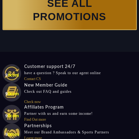
SEE ALL
PROMOTIONS
Customer support 24/7
have a question ? Speak to our agent online
Contact CS
New Member Guide
Check out FAQ and guides
Check now
Affiliates Program
Partner with us and earn some income!
Find Out more
Partnerships
Meet our Brand Ambassadors & Sports Partners
Learnt more