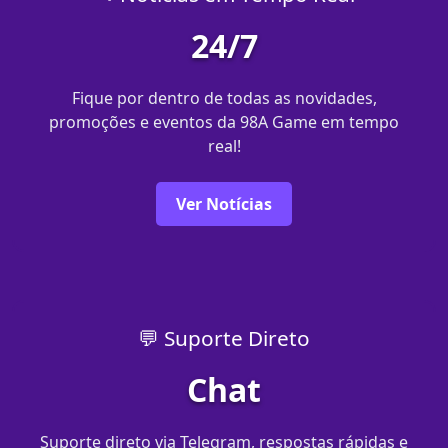
24/7
Fique por dentro de todas as novidades,
promoções e eventos da 98A Game em tempo
real!
Ver Notícias
💬 Suporte Direto
Chat
Suporte direto via Telegram, respostas rápidas e