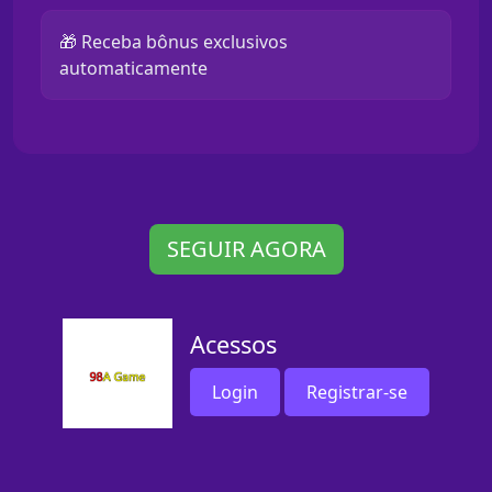
🎁 Receba bônus exclusivos
automaticamente
SEGUIR AGORA
Acessos
Login
Registrar-se