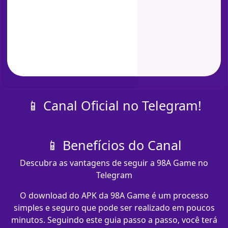
📱 Canal Oficial no Telegram!
📱 Benefícios do Canal
Descubra as vantagens de seguir a 98A Game no
Telegram
O download do APK da 98A Game é um processo
simples e seguro que pode ser realizado em poucos
minutos. Seguindo este guia passo a passo, você terá