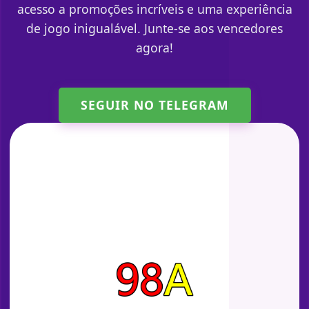
acesso a promoções incríveis e uma experiência
de jogo inigualável. Junte-se aos vencedores
agora!
SEGUIR NO TELEGRAM