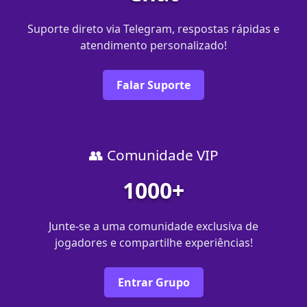
Suporte direto via Telegram, respostas rápidas e
atendimento personalizado!
Falar Suporte
👥 Comunidade VIP
1000+
Junte-se a uma comunidade exclusiva de
jogadores e compartilhe experiências!
Entrar Grupo