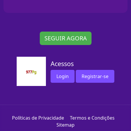
SEGUIR AGORA
Acessos
Login
Registrar-se
Políticas de Privacidade
Termos e Condições
Sitemap