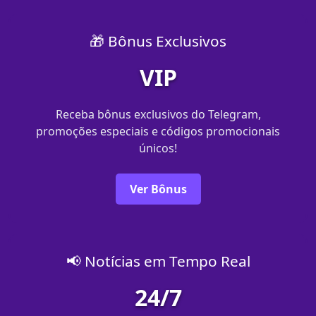
🎁 Bônus Exclusivos
VIP
Receba bônus exclusivos do Telegram,
promoções especiais e códigos promocionais
únicos!
Ver Bônus
📢 Notícias em Tempo Real
24/7