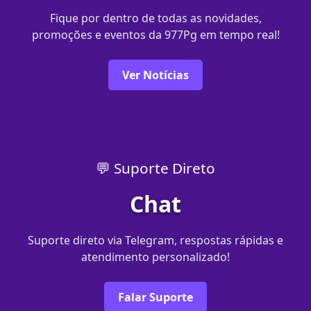
Fique por dentro de todas as novidades,
promoções e eventos da 977Pg em tempo real!
Ver Notícias
💬 Suporte Direto
Chat
Suporte direto via Telegram, respostas rápidas e
atendimento personalizado!
Falar Suporte