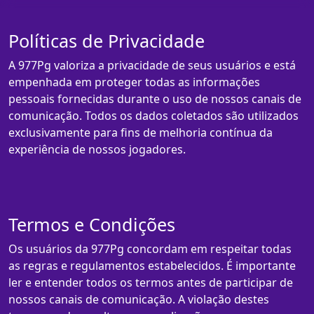
Políticas de Privacidade
A 977Pg valoriza a privacidade de seus usuários e está
empenhada em proteger todas as informações
pessoais fornecidas durante o uso de nossos canais de
comunicação. Todos os dados coletados são utilizados
exclusivamente para fins de melhoria contínua da
experiência de nossos jogadores.
Termos e Condições
Os usuários da 977Pg concordam em respeitar todas
as regras e regulamentos estabelecidos. É importante
ler e entender todos os termos antes de participar de
nossos canais de comunicação. A violação destes