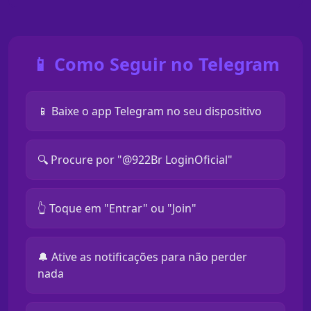
📱 Como Seguir no Telegram
📱 Baixe o app Telegram no seu dispositivo
🔍 Procure por "@922Br LoginOficial"
👆 Toque em "Entrar" ou "Join"
🔔 Ative as notificações para não perder
nada