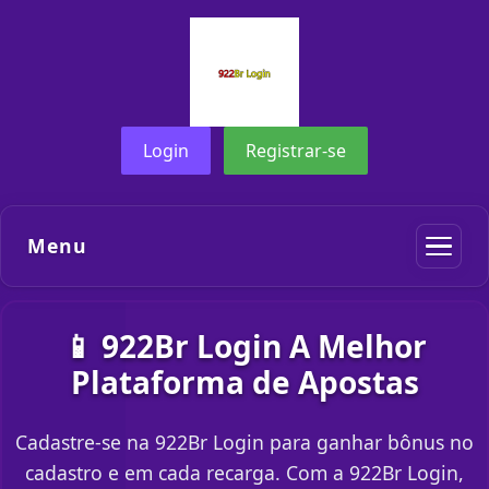
Login
Registrar-se
Menu
📱 922Br Login A Melhor
Plataforma de Apostas
Cadastre-se na 922Br Login para ganhar bônus no
cadastro e em cada recarga. Com a 922Br Login,