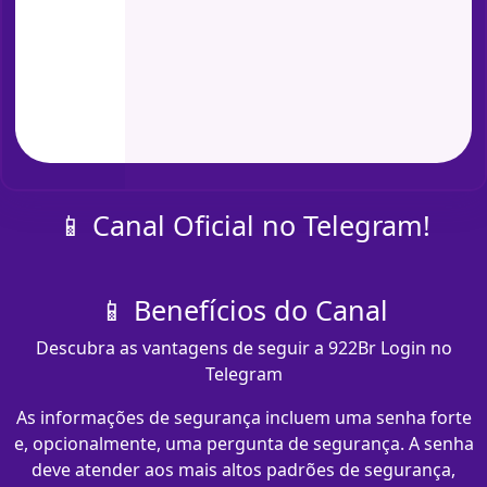
📱 Canal Oficial no Telegram!
📱 Benefícios do Canal
Descubra as vantagens de seguir a 922Br Login no
Telegram
As informações de segurança incluem uma senha forte
e, opcionalmente, uma pergunta de segurança. A senha
deve atender aos mais altos padrões de segurança,