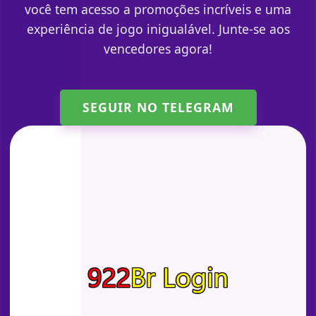
você tem acesso a promoções incríveis e uma
experiência de jogo inigualável. Junte-se aos
vencedores agora!
SEGUIR NO TELEGRAM