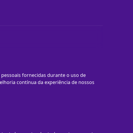
 pessoais fornecidas durante o uso de
elhoria contínua da experiência de nossos