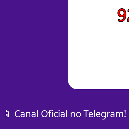
📱 Canal Oficial no Telegram!