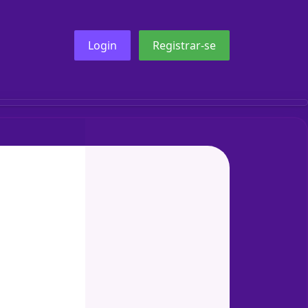
Login
Registrar-se