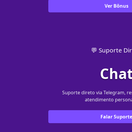
Ver Bônus
💬 Suporte Di
Cha
Suporte direto via Telegram, r
atendimento persona
Falar Suport