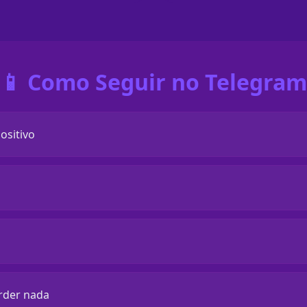
📱 Como Seguir no Telegram
ositivo
erder nada