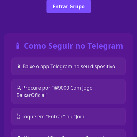
Entrar Grupo
📱 Como Seguir no Telegram
📱 Baixe o app Telegram no seu dispositivo
🔍 Procure por "@9000 Com Jogo
BaixarOficial"
👆 Toque em "Entrar" ou "Join"