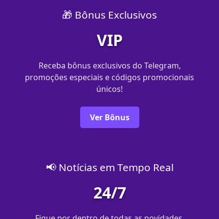
🎁 Bônus Exclusivos
VIP
Receba bônus exclusivos do Telegram,
promoções especiais e códigos promocionais
únicos!
Ver Bônus
📢 Notícias em Tempo Real
24/7
Fique por dentro de todas as novidades,