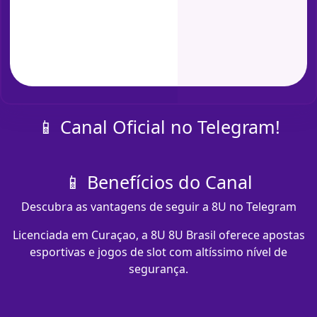
📱 Canal Oficial no Telegram!
📱 Benefícios do Canal
Descubra as vantagens de seguir a 8U no Telegram
Licenciada em Curaçao, a 8U 8U Brasil oferece apostas
esportivas e jogos de slot com altíssimo nível de
segurança.