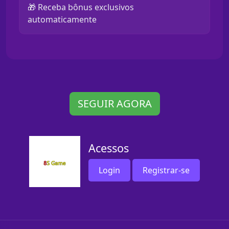
🎁 Receba bônus exclusivos
automaticamente
SEGUIR AGORA
Acessos
Login
Registrar-se