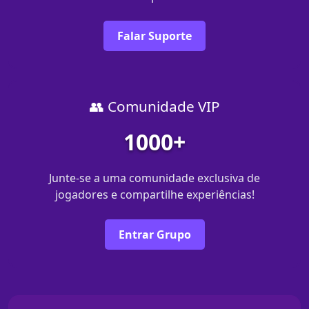
Falar Suporte
👥 Comunidade VIP
1000+
Junte-se a uma comunidade exclusiva de
jogadores e compartilhe experiências!
Entrar Grupo