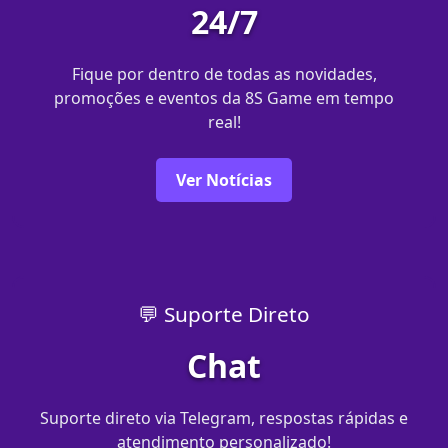
24/7
Fique por dentro de todas as novidades,
promoções e eventos da 8S Game em tempo
real!
Ver Notícias
💬 Suporte Direto
Chat
Suporte direto via Telegram, respostas rápidas e
atendimento personalizado!