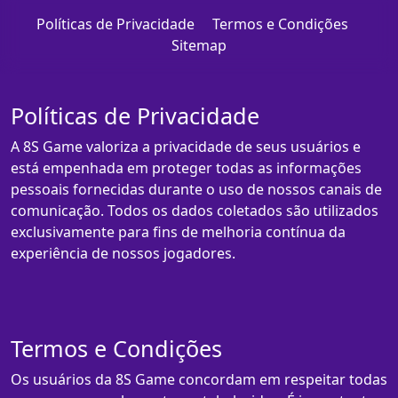
Políticas de Privacidade
Termos e Condições
Sitemap
Políticas de Privacidade
A 8S Game valoriza a privacidade de seus usuários e
está empenhada em proteger todas as informações
pessoais fornecidas durante o uso de nossos canais de
comunicação. Todos os dados coletados são utilizados
exclusivamente para fins de melhoria contínua da
experiência de nossos jogadores.
Termos e Condições
Os usuários da 8S Game concordam em respeitar todas