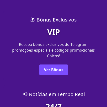
🎁 Bônus Exclusivos
VIP
Receba bônus exclusivos do Telegram,
promoções especiais e códigos promocionais
únicos!
Ver Bônus
📢 Notícias em Tempo Real
24/7