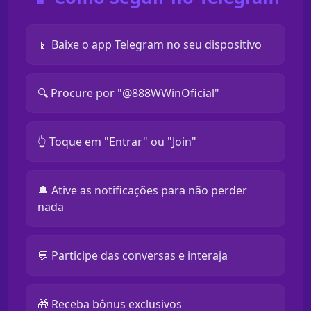
📱 Baixe o app Telegram no seu dispositivo
🔍 Procure por "@888WWinOficial"
👆 Toque em "Entrar" ou "Join"
🔔 Ative as notificações para não perder
nada
💬 Participe das conversas e interaja
🎁 Receba bônus exclusivos