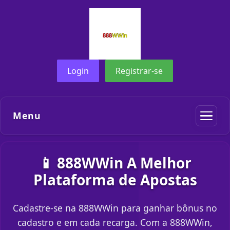
Login
Registrar-se
Menu
📱 888WWin A Melhor
Plataforma de Apostas
Cadastre-se na 888WWin para ganhar bônus no
cadastro e em cada recarga. Com a 888WWin,