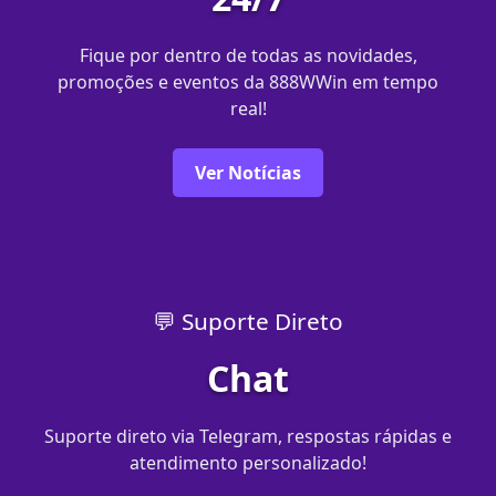
Fique por dentro de todas as novidades,
promoções e eventos da 888WWin em tempo
real!
Ver Notícias
💬 Suporte Direto
Chat
Suporte direto via Telegram, respostas rápidas e
atendimento personalizado!