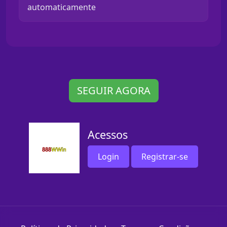
automaticamente
SEGUIR AGORA
Acessos
Login
Registrar-se