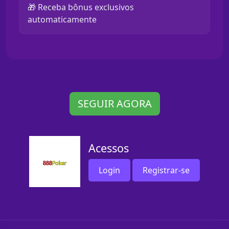
🎁 Receba bônus exclusivos
automaticamente
SEGUIR AGORA
Acessos
Login
Registrar-se