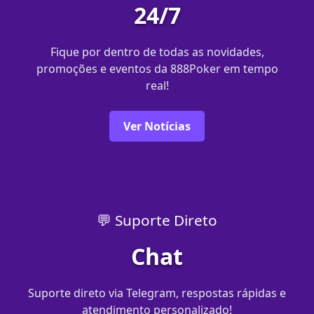
24/7
Fique por dentro de todas as novidades,
promoções e eventos da 888Poker em tempo
real!
Ver Notícias
💬 Suporte Direto
Chat
Suporte direto via Telegram, respostas rápidas e
atendimento personalizado!