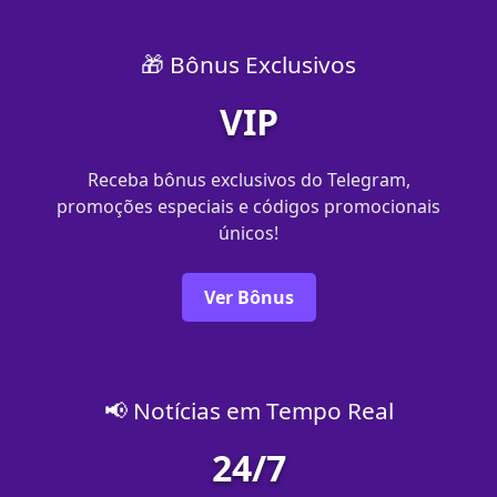
🎁 Bônus Exclusivos
VIP
Receba bônus exclusivos do Telegram,
promoções especiais e códigos promocionais
únicos!
Ver Bônus
📢 Notícias em Tempo Real
24/7