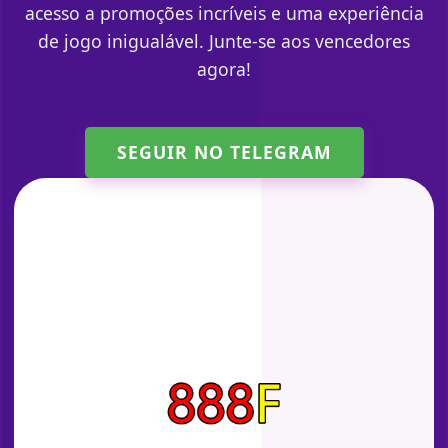
acesso a promoções incríveis e uma experiência
de jogo inigualável. Junte-se aos vencedores
agora!
SEGUIR NO TELEGRAM