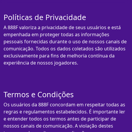
Políticas de Privacidade
A 888F valoriza a privacidade de seus usuários e está
empenhada em proteger todas as informações
pessoais fornecidas durante o uso de nossos canais de
comunicação. Todos os dados coletados são utilizados
exclusivamente para fins de melhoria contínua da
experiência de nossos jogadores.
Termos e Condições
Os usuários da 888F concordam em respeitar todas as
regras e regulamentos estabelecidos. É importante ler
e entender todos os termos antes de participar de
nossos canais de comunicação. A violação destes