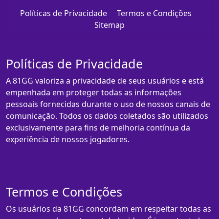
Políticas de Privacidade
Termos e Condições
Sitemap
Políticas de Privacidade
A 81GG valoriza a privacidade de seus usuários e está
empenhada em proteger todas as informações
pessoais fornecidas durante o uso de nossos canais de
comunicação. Todos os dados coletados são utilizados
exclusivamente para fins de melhoria contínua da
experiência de nossos jogadores.
Termos e Condições
Os usuários da 81GG concordam em respeitar todas as