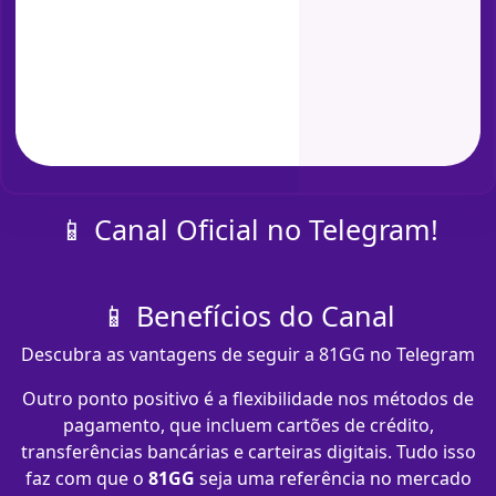
📱 Canal Oficial no Telegram!
📱 Benefícios do Canal
Descubra as vantagens de seguir a 81GG no Telegram
Outro ponto positivo é a flexibilidade nos métodos de
pagamento, que incluem cartões de crédito,
transferências bancárias e carteiras digitais. Tudo isso
faz com que o
81GG
seja uma referência no mercado