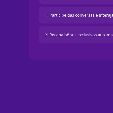
💬 Participe das conversas e interaj
🎁 Receba bônus exclusivos autom