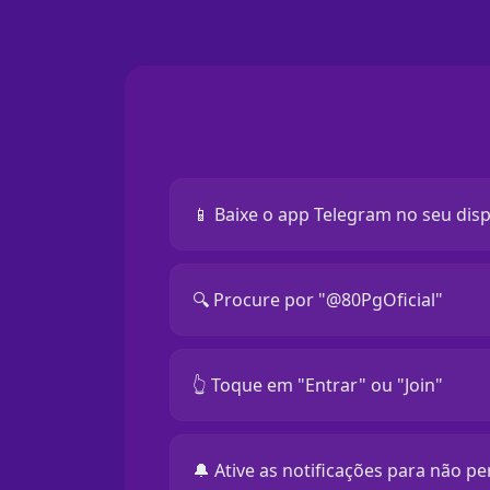
📱 Baixe o app Telegram no seu disp
🔍 Procure por "@80PgOficial"
👆 Toque em "Entrar" ou "Join"
🔔 Ative as notificações para não p