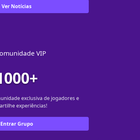
Ver Notícias
Comunidade VIP
1000+
unidade exclusiva de jogadores e
rtilhe experiências!
Entrar Grupo