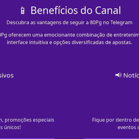
📱 Benefícios do Canal
Descubra as vantagens de seguir a 80Pg no Telegram
80Pg oferecem uma emocionante combinação de entreteni
interface intuitiva e opções diversificadas de apostas.
sivos
📢 Notí
m, promoções especiais
Fique por dentro d
s únicos!
eventos 