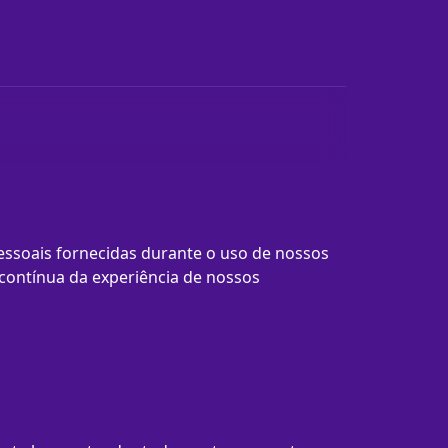
essoais fornecidas durante o uso de nossos
 contínua da experiência de nossos