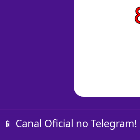
📱 Canal Oficial no Telegram!