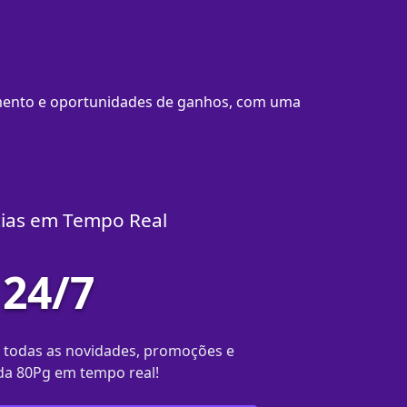
mento e oportunidades de ganhos, com uma
cias em Tempo Real
24/7
e todas as novidades, promoções e
da 80Pg em tempo real!