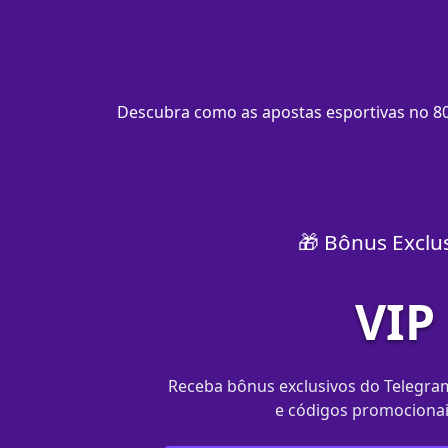
Descubra como as apostas esportivas no 
🎁 Bônus Exclu
VIP
Receba bônus exclusivos do Telegra
e códigos promocionai