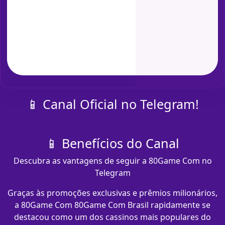
📱 Canal Oficial no Telegram!
📱 Benefícios do Canal
Descubra as vantagens de seguir a 80Game Com no
Telegram
Graças às promoções exclusivas e prêmios milionários,
a 80Game Com 80Game Com Brasil rapidamente se
destacou como um dos cassinos mais populares do