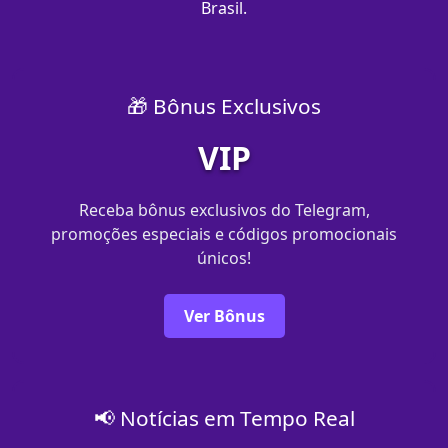
Brasil.
🎁 Bônus Exclusivos
VIP
Receba bônus exclusivos do Telegram,
promoções especiais e códigos promocionais
únicos!
Ver Bônus
📢 Notícias em Tempo Real