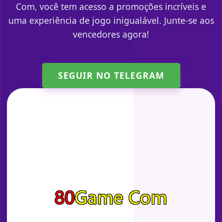
Com, você tem acesso a promoções incríveis e
uma experiência de jogo inigualável. Junte-se aos
vencedores agora!
SEGUIR NO TELEGRAM