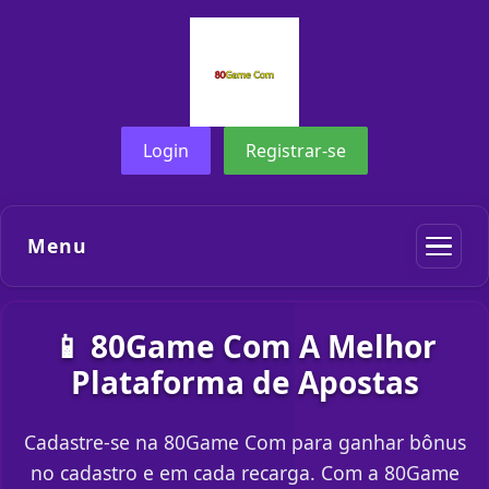
Login
Registrar-se
Menu
📱 80Game Com A Melhor
Plataforma de Apostas
Cadastre-se na 80Game Com para ganhar bônus
no cadastro e em cada recarga. Com a 80Game