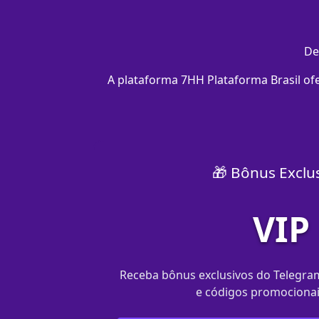
De
A plataforma 7HH Plataforma Brasil of
🎁 Bônus Exclu
VIP
Receba bônus exclusivos do Telegra
e códigos promocionai