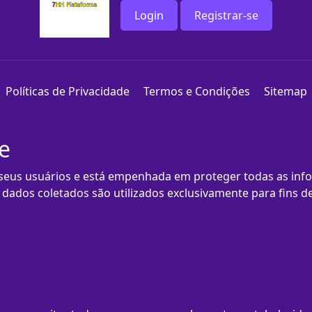
Login
Registrar-se
Políticas de Privacidade
Termos e Condições
Sitemap
de
e seus usuários e está empenhada em proteger todas as inf
dados coletados são utilizados exclusivamente para fins d