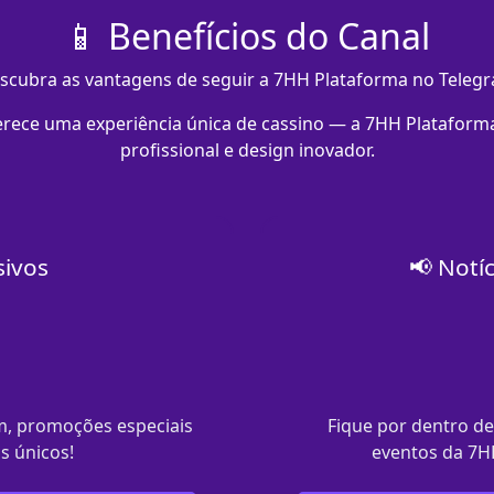
📱 Benefícios do Canal
scubra as vantagens de seguir a 7HH Plataforma no Teleg
erece uma experiência única de cassino — a 7HH Plataforma
profissional e design inovador.
sivos
📢 Notí
m, promoções especiais
Fique por dentro d
s únicos!
eventos da 7H