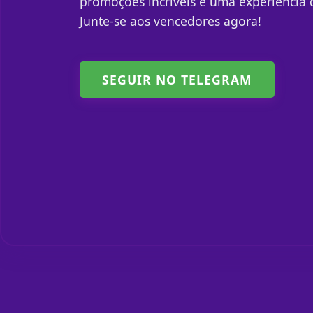
promoções incríveis e uma experiência d
Junte-se aos vencedores agora!
SEGUIR NO TELEGRAM