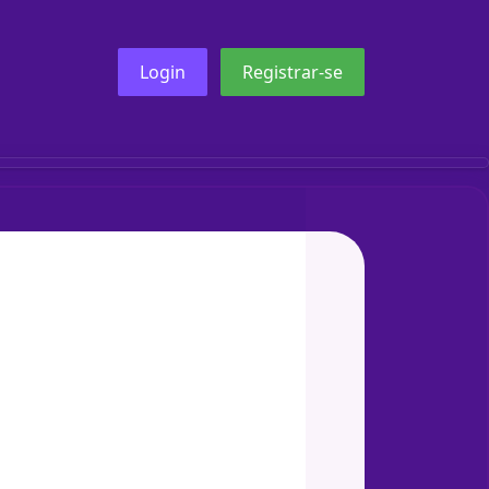
Login
Registrar-se