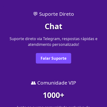
💬 Suporte Direto
Chat
Suporte direto via Telegram, respostas rápidas e
atendimento personalizado!
Falar Suporte
👥 Comunidade VIP
1000+