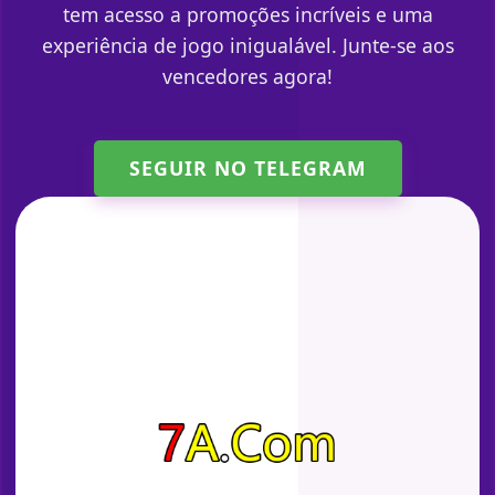
tem acesso a promoções incríveis e uma
experiência de jogo inigualável. Junte-se aos
vencedores agora!
SEGUIR NO TELEGRAM