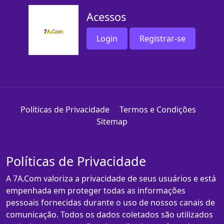
Acessos
Login
Registrar-se
Políticas de Privacidade
Termos e Condições
Sitemap
Políticas de Privacidade
A 7A.Com valoriza a privacidade de seus usuários e está
empenhada em proteger todas as informações
pessoais fornecidas durante o uso de nossos canais de
comunicação. Todos os dados coletados são utilizados