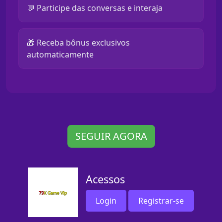
💬 Participe das conversas e interaja
🎁 Receba bônus exclusivos
automaticamente
SEGUIR AGORA
Acessos
Login
Registrar-se