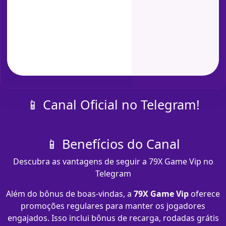
📱 Canal Oficial no Telegram!
📱 Benefícios do Canal
Descubra as vantagens de seguir a 79X Game Vip no
Telegram
Além do bônus de boas-vindas, a
79X Game Vip
oferece
promoções regulares para manter os jogadores
engajados. Isso inclui bônus de recarga, rodadas grátis