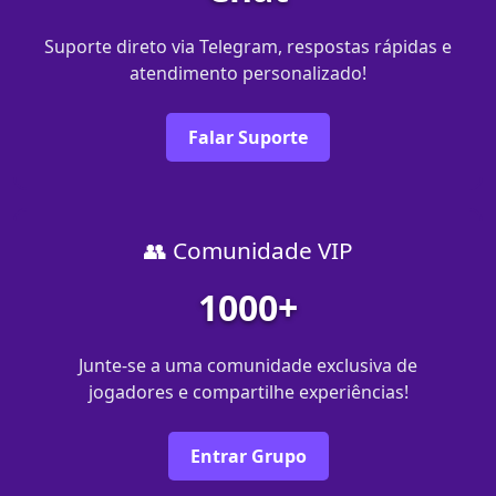
Suporte direto via Telegram, respostas rápidas e
atendimento personalizado!
Falar Suporte
👥 Comunidade VIP
1000+
Junte-se a uma comunidade exclusiva de
jogadores e compartilhe experiências!
Entrar Grupo