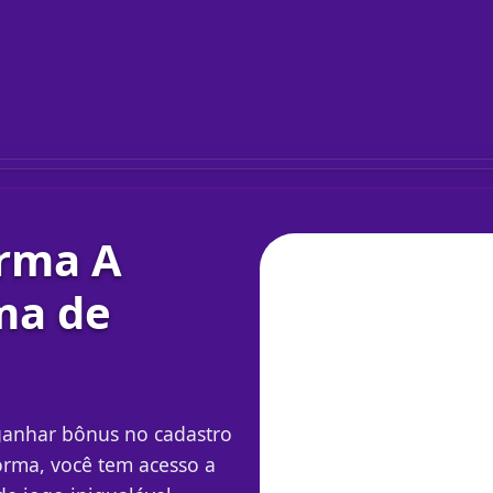
rma A
ma de
ganhar bônus no cadastro
rma, você tem acesso a