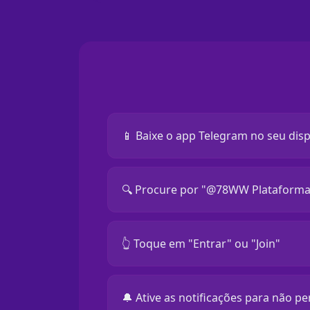
📱 Baixe o app Telegram no seu disp
🔍 Procure por "@78WW PlataformaO
👆 Toque em "Entrar" ou "Join"
🔔 Ative as notificações para não p