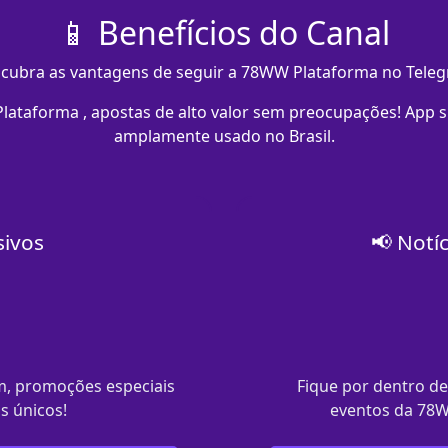
📱 Benefícios do Canal
cubra as vantagens de seguir a 78WW Plataforma no Tele
ataforma , apostas de alto valor sem preocupações! App 
amplamente usado no Brasil.
sivos
📢 Notí
m, promoções especiais
Fique por dentro d
s únicos!
eventos da 78W