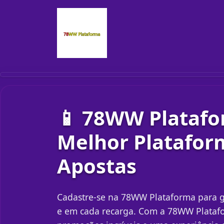
📱 78WW Platafo
Melhor Platafor
Apostas
Cadastre-se na 78WW Plataforma para 
e em cada recarga. Com a 78WW Platafo