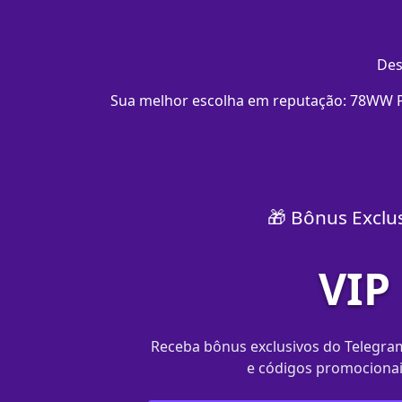
Des
Sua melhor escolha em reputação: 78WW Pl
🎁 Bônus Exclu
VIP
Receba bônus exclusivos do Telegra
e códigos promocionai