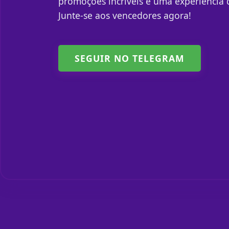
promoções incríveis e uma experiência d
Junte-se aos vencedores agora!
SEGUIR NO TELEGRAM