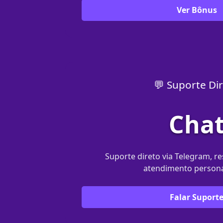
Ver Bônus
💬 Suporte Di
Cha
Suporte direto via Telegram, r
atendimento persona
Falar Suport