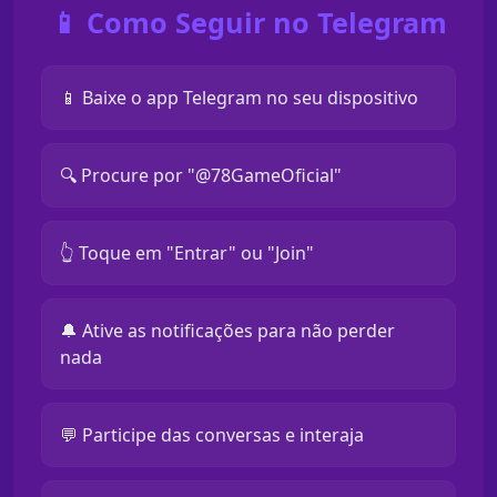
📱 Como Seguir no Telegram
📱 Baixe o app Telegram no seu dispositivo
🔍 Procure por "@78GameOficial"
👆 Toque em "Entrar" ou "Join"
🔔 Ative as notificações para não perder
nada
💬 Participe das conversas e interaja