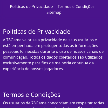
Políticas de Privacidade
Termos e Condições
Sitemap
Políticas de Privacidade
A 78Game valoriza a privacidade de seus usuários e
está empenhada em proteger todas as informações
pessoais fornecidas durante o uso de nossos canais de
comunicação. Todos os dados coletados são utilizados
exclusivamente para fins de melhoria contínua da
experiência de nossos jogadores.
Termos e Condições
Os usuários da 78Game concordam em respeitar todas