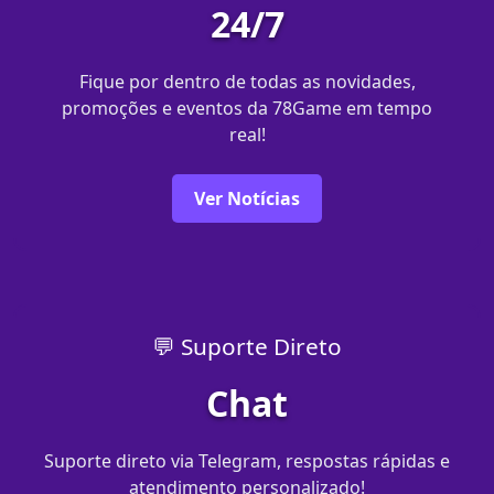
24/7
Fique por dentro de todas as novidades,
promoções e eventos da 78Game em tempo
real!
Ver Notícias
💬 Suporte Direto
Chat
Suporte direto via Telegram, respostas rápidas e
atendimento personalizado!