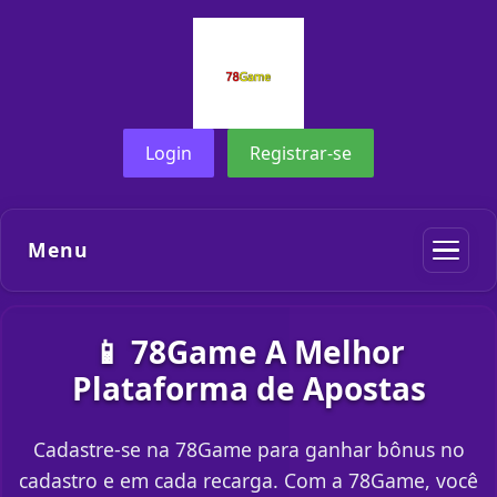
Login
Registrar-se
Menu
📱 78Game A Melhor
Plataforma de Apostas
Cadastre-se na 78Game para ganhar bônus no
cadastro e em cada recarga. Com a 78Game, você