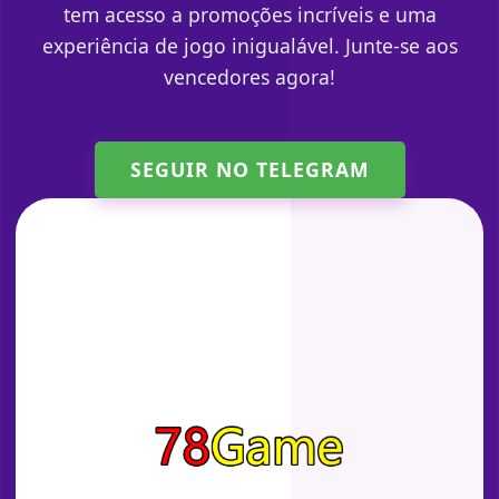
tem acesso a promoções incríveis e uma
experiência de jogo inigualável. Junte-se aos
vencedores agora!
SEGUIR NO TELEGRAM