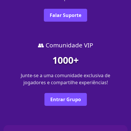
Falar Suporte
👥 Comunidade VIP
1000+
Junte-se a uma comunidade exclusiva de
jogadores e compartilhe experiências!
Entrar Grupo