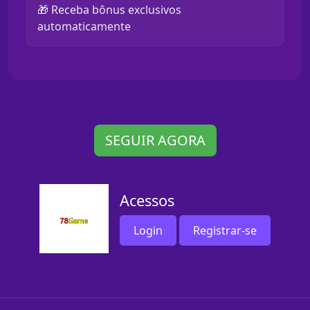
🎁 Receba bônus exclusivos
automaticamente
SEGUIR AGORA
Acessos
Login
Registrar-se