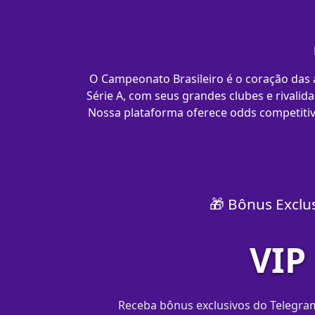
O Campeonato Brasileiro é o coração das a
Série A, com seus grandes clubes e rivalida
Nossa plataforma oferece odds competitiv
🎁 Bônus Exclu
VIP
Receba bônus exclusivos do Telegra