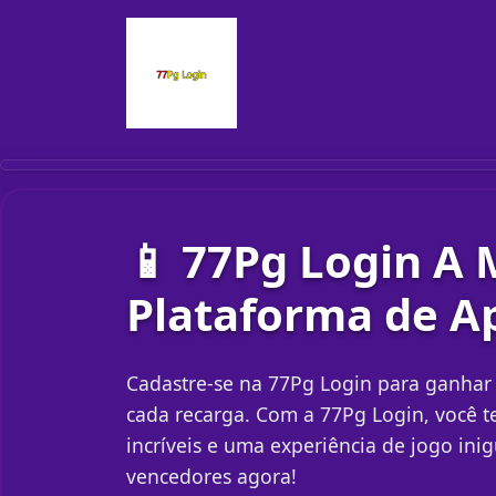
📱 77Pg Login A 
Plataforma de A
Cadastre-se na 77Pg Login para ganhar
cada recarga. Com a 77Pg Login, você 
incríveis e uma experiência de jogo inig
vencedores agora!