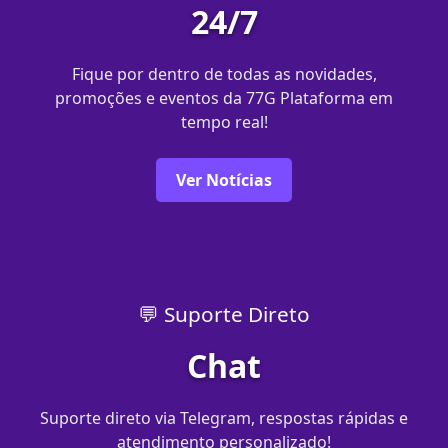
24/7
Fique por dentro de todas as novidades,
promoções e eventos da 77G Plataforma em
tempo real!
Ver Notícias
💬 Suporte Direto
Chat
Suporte direto via Telegram, respostas rápidas e
atendimento personalizado!