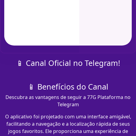
📱 Canal Oficial no Telegram!
📱 Benefícios do Canal
Descubra as vantagens de seguir a 77G Plataforma no
Telegram
O aplicativo foi projetado com uma interface amigável,
facilitando a navegação e a localização rápida de seus
jogos favoritos. Ele proporciona uma experiência de