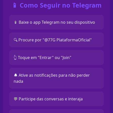
📱 Como Seguir no Telegram
📱 Baixe o app Telegram no seu dispositivo
🔍 Procure por "@77G PlataformaOficial"
👆 Toque em "Entrar" ou "Join"
🔔 Ative as notificações para não perder
nada
💬 Participe das conversas e interaja