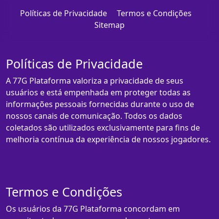
Políticas de Privacidade
Termos e Condições
Sitemap
Políticas de Privacidade
A 77G Plataforma valoriza a privacidade de seus
usuários e está empenhada em proteger todas as
informações pessoais fornecidas durante o uso de
nossos canais de comunicação. Todos os dados
coletados são utilizados exclusivamente para fins de
melhoria contínua da experiência de nossos jogadores.
Termos e Condições
Os usuários da 77G Plataforma concordam em