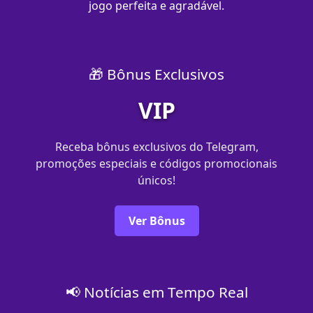
jogo perfeita e agradável.
🎁 Bônus Exclusivos
VIP
Receba bônus exclusivos do Telegram,
promoções especiais e códigos promocionais
únicos!
Ver Bônus
📢 Notícias em Tempo Real