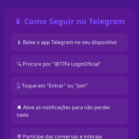
📱 Como Seguir no Telegram
📱 Baixe o app Telegram no seu dispositivo
🔍 Procure por "@77Fe LoginOficial"
👆 Toque em "Entrar" ou "Join"
🔔 Ative as notificações para não perder
nada
💬 Participe das conversas e interaja