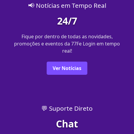
📢 Notícias em Tempo Real
24/7
Fique por dentro de todas as novidades,
promoções e eventos da 77Fe Login em tempo
real!
Ver Notícias
💬 Suporte Direto
Chat