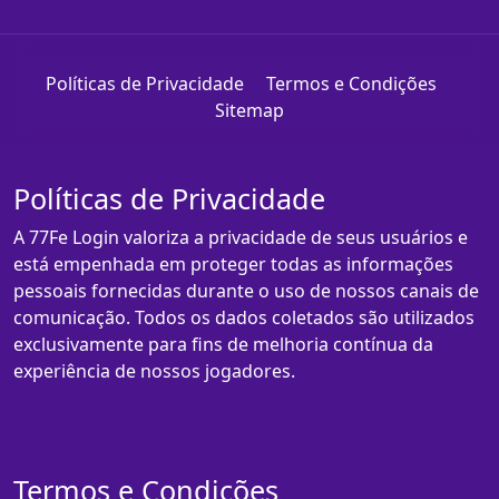
Políticas de Privacidade
Termos e Condições
Sitemap
Políticas de Privacidade
A 77Fe Login valoriza a privacidade de seus usuários e
está empenhada em proteger todas as informações
pessoais fornecidas durante o uso de nossos canais de
comunicação. Todos os dados coletados são utilizados
exclusivamente para fins de melhoria contínua da
experiência de nossos jogadores.
Termos e Condições