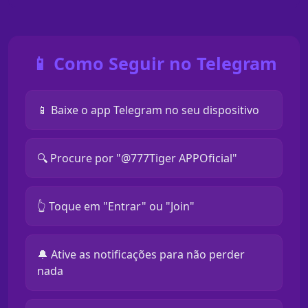
📱 Como Seguir no Telegram
📱 Baixe o app Telegram no seu dispositivo
🔍 Procure por "@777Tiger APPOficial"
👆 Toque em "Entrar" ou "Join"
🔔 Ative as notificações para não perder
nada