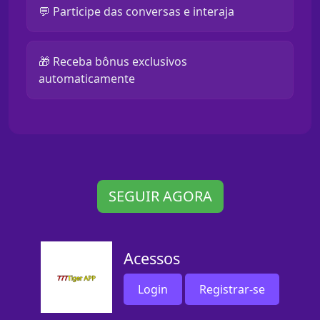
💬 Participe das conversas e interaja
🎁 Receba bônus exclusivos
automaticamente
SEGUIR AGORA
Acessos
Login
Registrar-se