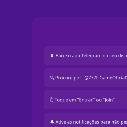
📱 Baixe o app Telegram no seu disp
🔍 Procure por "@777F GameOficial
👆 Toque em "Entrar" ou "Join"
🔔 Ative as notificações para não p