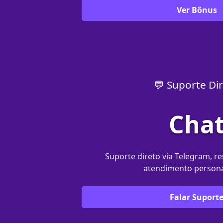
Ver Bônus
💬 Suporte Di
Cha
Suporte direto via Telegram, r
atendimento persona
Falar Suport