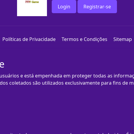
Login
Registrar-se
Políticas de Privacidade
Termos e Condições
Sitemap
de
s usuários e está empenhada em proteger todas as informaç
os coletados são utilizados exclusivamente para fins de m