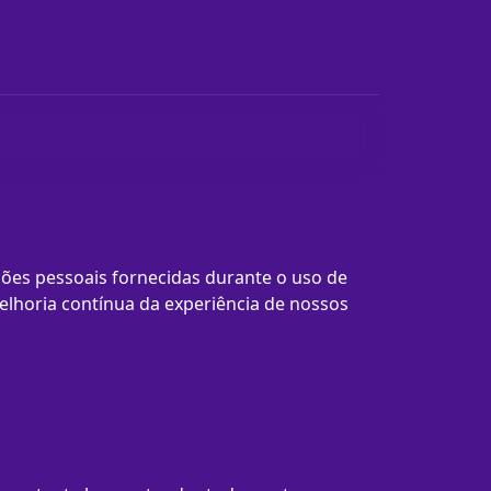
ões pessoais fornecidas durante o uso de
elhoria contínua da experiência de nossos