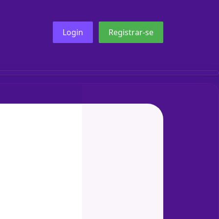
Login
Registrar-se