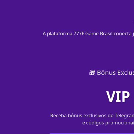
A plataforma 777F Game Brasil conecta
🎁 Bônus Exclu
VIP
Receba bônus exclusivos do Telegra
e códigos promocionai