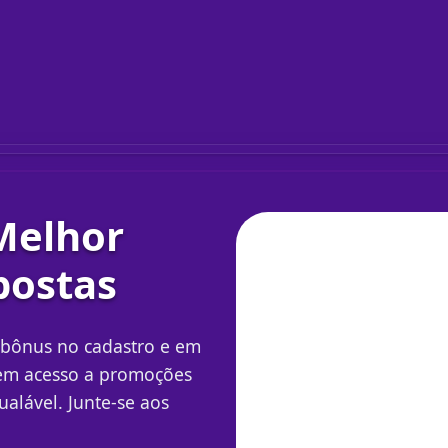
Melhor
postas
 bônus no cadastro e em
tem acesso a promoções
ualável. Junte-se aos