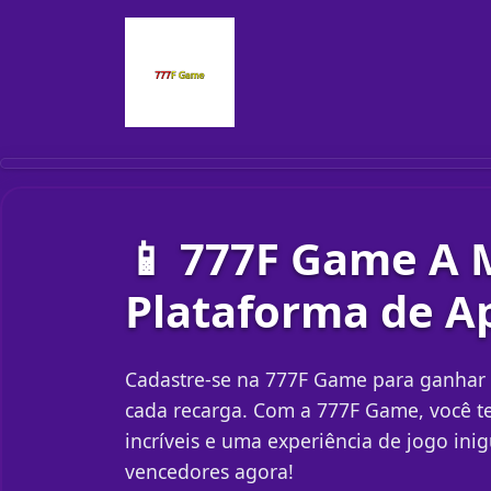
📱 777F Game A 
Plataforma de A
Cadastre-se na 777F Game para ganhar
cada recarga. Com a 777F Game, você 
incríveis e uma experiência de jogo inig
vencedores agora!