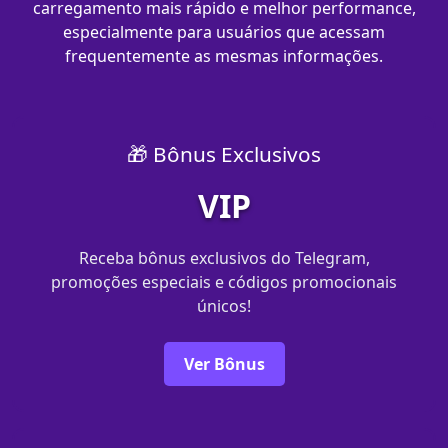
carregamento mais rápido e melhor performance,
especialmente para usuários que acessam
frequentemente as mesmas informações.
🎁 Bônus Exclusivos
VIP
Receba bônus exclusivos do Telegram,
promoções especiais e códigos promocionais
únicos!
Ver Bônus