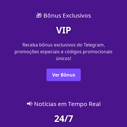
🎁 Bônus Exclusivos
VIP
Receba bônus exclusivos do Telegram,
promoções especiais e códigos promocionais
únicos!
Ver Bônus
📢 Notícias em Tempo Real
24/7