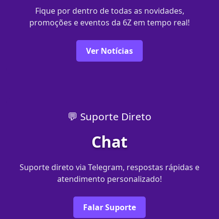
Fique por dentro de todas as novidades,
promoções e eventos da 6Z em tempo real!
Ver Notícias
💬 Suporte Direto
Chat
Suporte direto via Telegram, respostas rápidas e
atendimento personalizado!
Falar Suporte