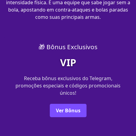
intensidade física. É uma equipe que sabe jogar sem a
bola, apostando em contra-ataques e bolas paradas
como suas principais armas.
🎁 Bônus Exclusivos
VIP
Receba bônus exclusivos do Telegram,
promoções especiais e códigos promocionais
únicos!
Ver Bônus