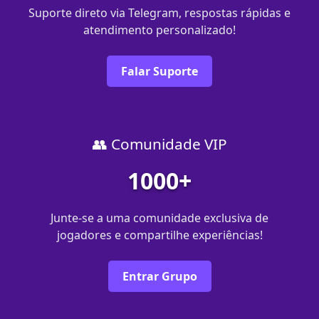
Suporte direto via Telegram, respostas rápidas e
atendimento personalizado!
Falar Suporte
👥 Comunidade VIP
1000+
Junte-se a uma comunidade exclusiva de
jogadores e compartilhe experiências!
Entrar Grupo