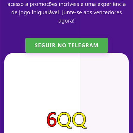
acesso a promoções incríveis e uma experiência
de jogo inigualável. Junte-se aos vencedores
agora!
SEGUIR NO TELEGRAM