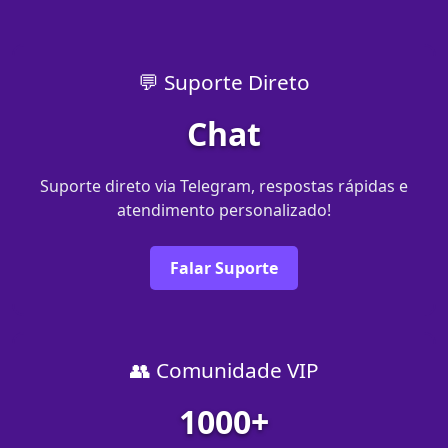
💬 Suporte Direto
Chat
Suporte direto via Telegram, respostas rápidas e
atendimento personalizado!
Falar Suporte
👥 Comunidade VIP
1000+