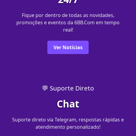
Fique por dentro de todas as novidades,
promoções e eventos da 6BB.Com em tempo
real!
Ver Notícias
💬 Suporte Direto
Chat
Suporte direto via Telegram, respostas rápidas e
atendimento personalizado!