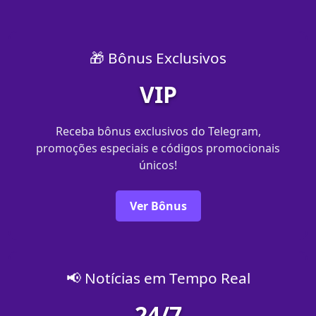
🎁 Bônus Exclusivos
VIP
Receba bônus exclusivos do Telegram,
promoções especiais e códigos promocionais
únicos!
Ver Bônus
📢 Notícias em Tempo Real
24/7