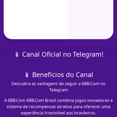
📱 Canal Oficial no Telegram!
📱 Benefícios do Canal
Descubra as vantagens de seguir a 6BB.Com no
Telegram
A 6BB.Com 6BB.Com Brasil combina jogos inovadores e
sistema de recompensas atrativo para oferecer uma
experiência irresistível aos brasileiros.