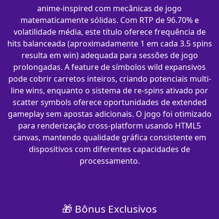
anime-inspired com mecânicas de jogo
matematicamente sólidas. Com RTP de 96.70% e
volatilidade média, este título oferece frequência de
hits balanceada (aproximadamente 1 em cada 3.5 spins
resulta em win) adequada para sessões de jogo
prolongadas. A feature de símbolos wild expansivos
pode cobrir carretos inteiros, criando potenciais multi-
line wins, enquanto o sistema de re-spins ativado por
scatter symbols oferece oportunidades de extended
gameplay sem apostas adicionais. O jogo foi otimizado
para renderização cross-platform usando HTML5
canvas, mantendo qualidade gráfica consistente em
dispositivos com diferentes capacidades de
processamento.
🎁 Bônus Exclusivos