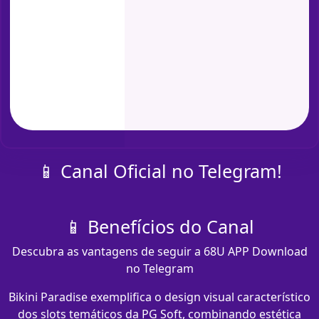
📱 Canal Oficial no Telegram!
📱 Benefícios do Canal
Descubra as vantagens de seguir a 68U APP Download
no Telegram
Bikini Paradise exemplifica o design visual característico
dos slots temáticos da PG Soft, combinando estética