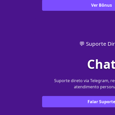
Ver Bônus
💬 Suporte Di
Cha
Suporte direto via Telegram, r
atendimento persona
Falar Suport