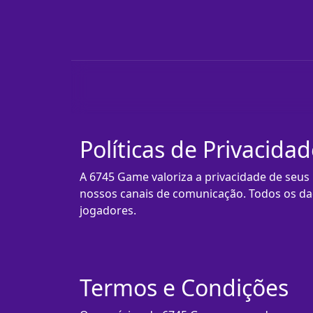
Políticas de Privacida
A 6745 Game valoriza a privacidade de seu
nossos canais de comunicação. Todos os dad
jogadores.
Termos e Condições