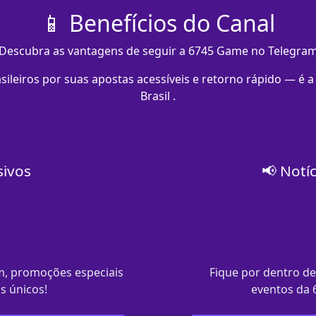
📱 Benefícios do Canal
Descubra as vantagens de seguir a 6745 Game no Telegra
sileiros por suas apostas acessíveis e retorno rápido — é 
Brasil .
sivos
📢 Notí
m, promoções especiais
Fique por dentro d
s únicos!
eventos da 