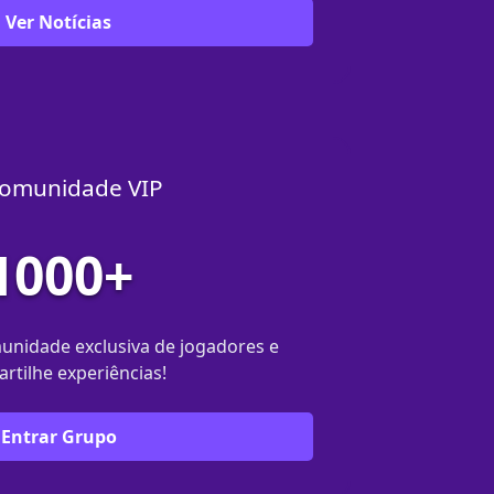
Ver Notícias
Comunidade VIP
1000+
unidade exclusiva de jogadores e
rtilhe experiências!
Entrar Grupo