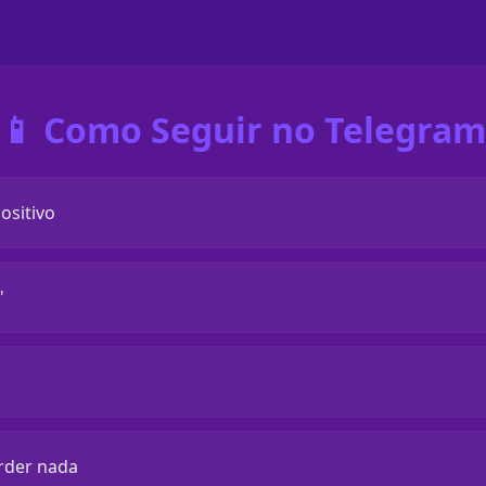
📱 Como Seguir no Telegram
ositivo
"
erder nada