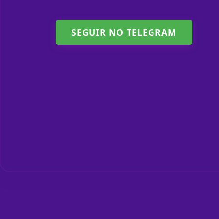
SEGUIR NO TELEGRAM