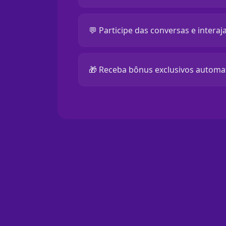
💬 Participe das conversas e interaj
🎁 Receba bônus exclusivos autom