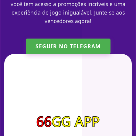
você tem acesso a promoções incríveis e uma
experiência de jogo inigualável. Junte-se aos
vencedores agora!
SEGUIR NO TELEGRAM