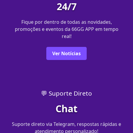
24/7
Fique por dentro de todas as novidades,
promoções e eventos da 66GG APP em tempo
real!
Ver Notícias
💬 Suporte Direto
Chat
Suporte direto via Telegram, respostas rápidas e
atendimento personalizado!