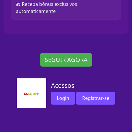
🎁 Receba bônus exclusivos
automaticamente
SEGUIR AGORA
Acessos
Login
Registrar-se