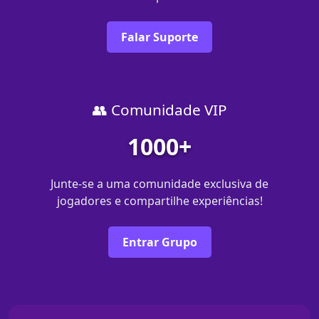
Falar Suporte
👥 Comunidade VIP
1000+
Junte-se a uma comunidade exclusiva de
jogadores e compartilhe experiências!
Entrar Grupo