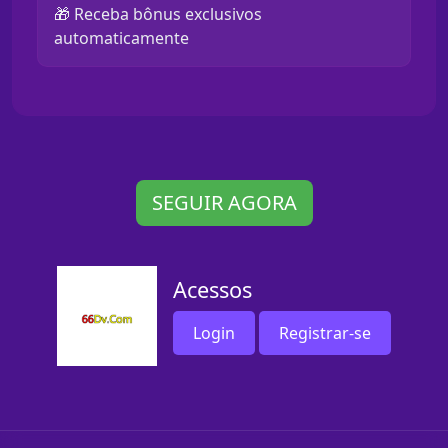
🎁 Receba bônus exclusivos
automaticamente
SEGUIR AGORA
Acessos
Login
Registrar-se