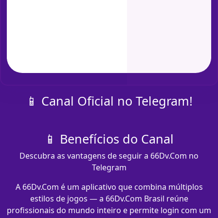
📱 Canal Oficial no Telegram!
📱 Benefícios do Canal
Descubra as vantagens de seguir a 66Dv.Com no
Telegram
A 66Dv.Com é um aplicativo que combina múltiplos
estilos de jogos — a 66Dv.Com Brasil reúne
profissionais do mundo inteiro e permite login com um