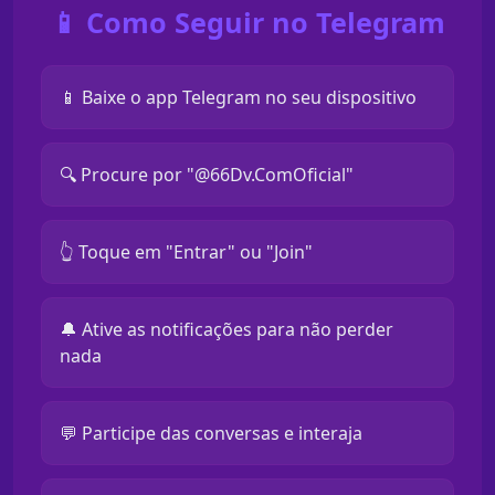
📱 Como Seguir no Telegram
📱 Baixe o app Telegram no seu dispositivo
🔍 Procure por "@66Dv.ComOficial"
👆 Toque em "Entrar" ou "Join"
🔔 Ative as notificações para não perder
nada
💬 Participe das conversas e interaja