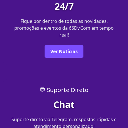
24/7
Fique por dentro de todas as novidades,
promoções e eventos da 66Dv.Com em tempo
real!
Ver Notícias
💬 Suporte Direto
Chat
Suporte direto via Telegram, respostas rápidas e
atendimento personalizado!