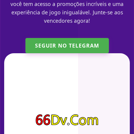
você tem acesso a promoções incríveis e uma
experiência de jogo inigualável. Junte-se aos
vencedores agora!
SEGUIR NO TELEGRAM