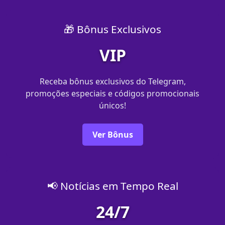
🎁 Bônus Exclusivos
VIP
Receba bônus exclusivos do Telegram,
promoções especiais e códigos promocionais
únicos!
Ver Bônus
📢 Notícias em Tempo Real
24/7