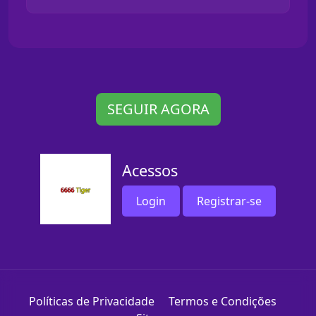
SEGUIR AGORA
Acessos
Login
Registrar-se
Políticas de Privacidade
Termos e Condições