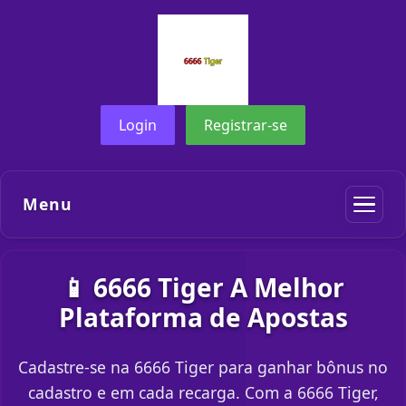
Login
Registrar-se
Menu
📱 6666 Tiger A Melhor
Plataforma de Apostas
Cadastre-se na 6666 Tiger para ganhar bônus no
cadastro e em cada recarga. Com a 6666 Tiger,