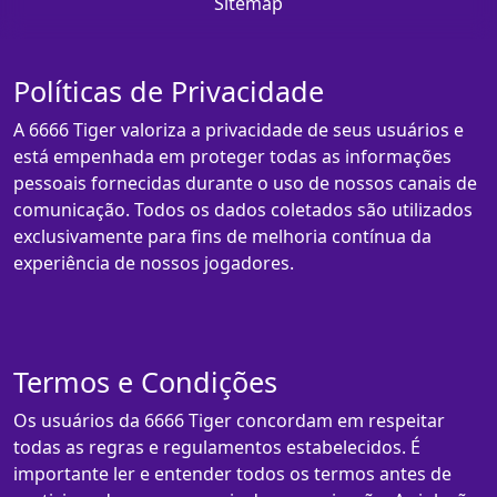
Sitemap
Políticas de Privacidade
A 6666 Tiger valoriza a privacidade de seus usuários e
está empenhada em proteger todas as informações
pessoais fornecidas durante o uso de nossos canais de
comunicação. Todos os dados coletados são utilizados
exclusivamente para fins de melhoria contínua da
experiência de nossos jogadores.
Termos e Condições
Os usuários da 6666 Tiger concordam em respeitar
todas as regras e regulamentos estabelecidos. É
importante ler e entender todos os termos antes de