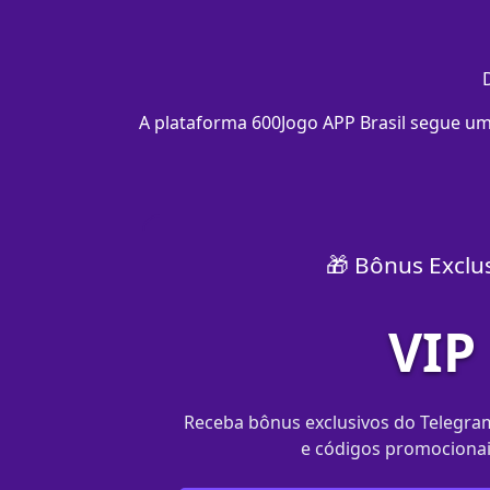
A plataforma 600Jogo APP Brasil segue u
🎁 Bônus Exclu
VIP
Receba bônus exclusivos do Telegra
e códigos promocionai