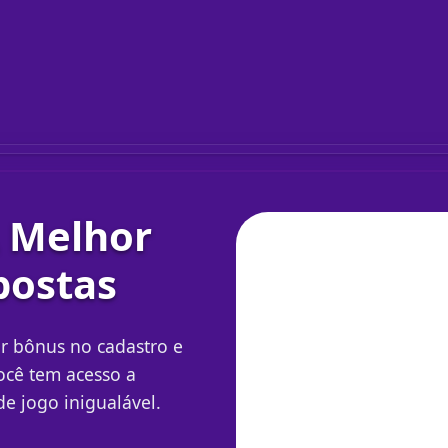
A Melhor
postas
r bônus no cadastro e
ocê tem acesso a
e jogo inigualável.