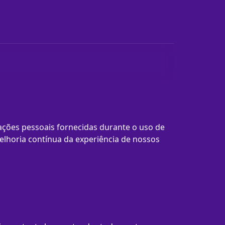
ações pessoais fornecidas durante o uso de
elhoria contínua da experiência de nossos