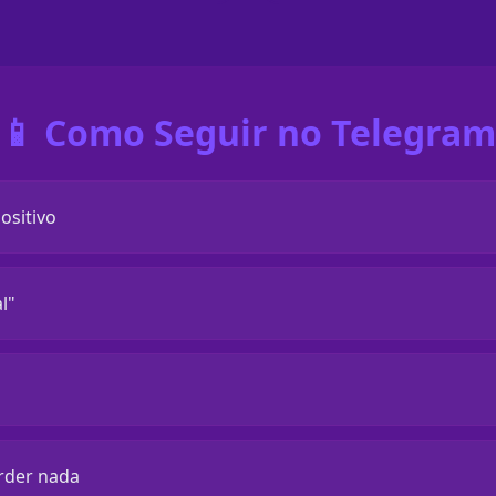
📱 Como Seguir no Telegram
ositivo
l"
erder nada