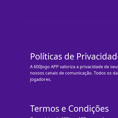
Políticas de Privacida
A 600Jogo APP valoriza a privacidade de se
nossos canais de comunicação. Todos os dad
jogadores.
Termos e Condições