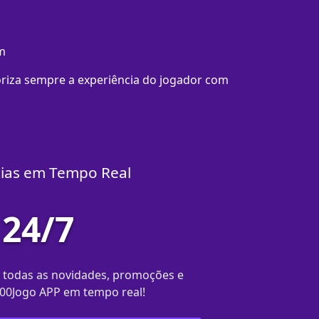
m
riza sempre a experiência do jogador com
cias em Tempo Real
24/7
e todas as novidades, promoções e
600Jogo APP em tempo real!