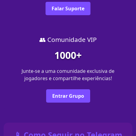
Falar Suporte
👥 Comunidade VIP
1000+
Junte-se a uma comunidade exclusiva de
jogadores e compartilhe experiências!
Entrar Grupo
📱 Como Seguir no Telegram