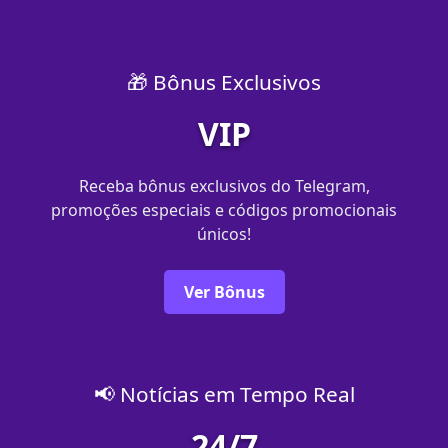
🎁 Bônus Exclusivos
VIP
Receba bônus exclusivos do Telegram,
promoções especiais e códigos promocionais
únicos!
Ver Bônus
📢 Notícias em Tempo Real
24/7