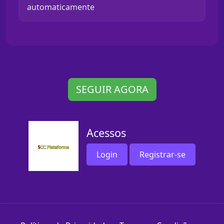
automaticamente
SEGUIR AGORA
Acessos
Login
Registrar-se