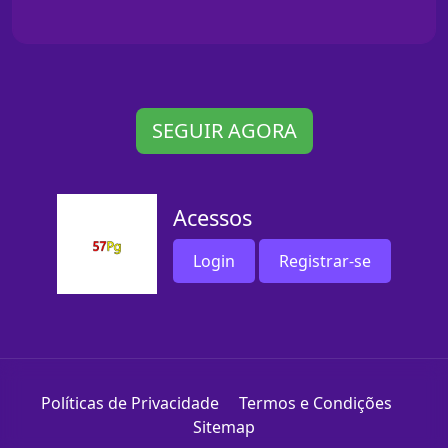
SEGUIR AGORA
Acessos
Login
Registrar-se
Políticas de Privacidade
Termos e Condições
Sitemap