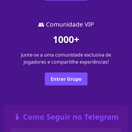
👥 Comunidade VIP
1000+
Junte-se a uma comunidade exclusiva de
jogadores e compartilhe experiências!
Entrar Grupo
📱 Como Seguir no Telegram