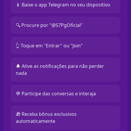
📱 Baixe o app Telegram no seu dispositivo
🔍 Procure por "@57PgOficial"
👆 Toque em "Entrar" ou "Join"
🔔 Ative as notificações para não perder
nada
💬 Participe das conversas e interaja
🎁 Receba bônus exclusivos
automaticamente