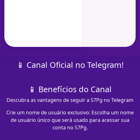
📱 Canal Oficial no Telegram!
📱 Benefícios do Canal
Descubra as vantagens de seguir a 57Pg no Telegram
Crie um nome de usuário exclusivo: Escolha um nome
de usuário único que será usado para acessar sua
conta no 57Pg.