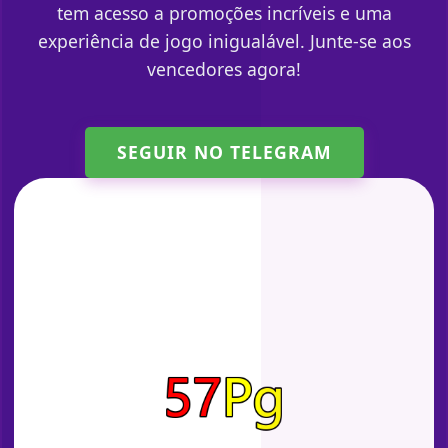
tem acesso a promoções incríveis e uma
experiência de jogo inigualável. Junte-se aos
vencedores agora!
SEGUIR NO TELEGRAM