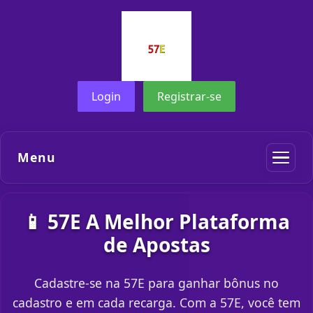
Login
Registrar-se
Menu
📱 57E A Melhor Plataforma
de Apostas
Cadastre-se na 57E para ganhar bônus no
cadastro e em cada recarga. Com a 57E, você tem