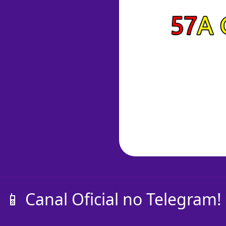
📱 Canal Oficial no Telegram!