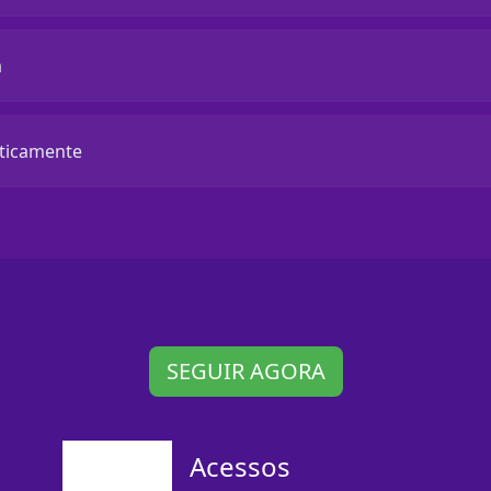
a
aticamente
SEGUIR AGORA
Acessos