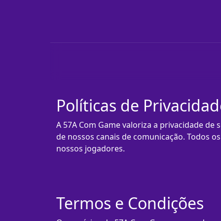
Políticas de Privacida
A 57A Com Game valoriza a privacidade de 
de nossos canais de comunicação. Todos os 
nossos jogadores.
Termos e Condições