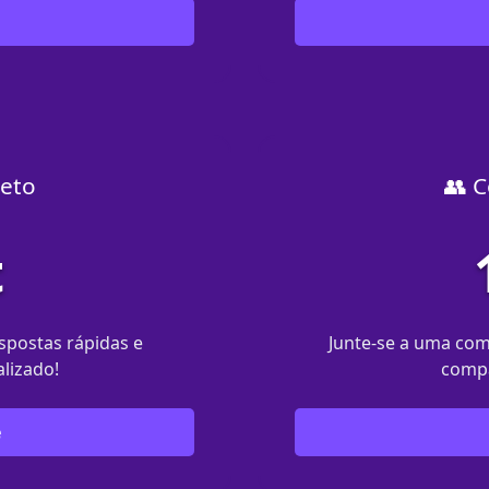
reto
👥 
t
espostas rápidas e
Junte-se a uma com
lizado!
compa
e