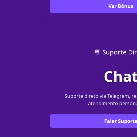
Ver Bônus
💬 Suporte Di
Cha
Suporte direto via Telegram, r
atendimento persona
Falar Suport