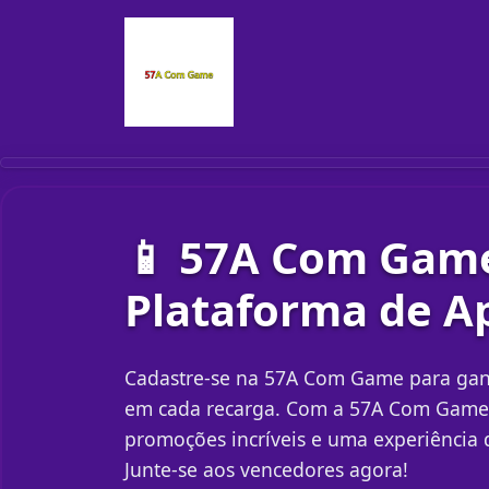
📱 57A Com Gam
Plataforma de A
Cadastre-se na 57A Com Game para gan
em cada recarga. Com a 57A Com Game,
promoções incríveis e uma experiência d
Junte-se aos vencedores agora!