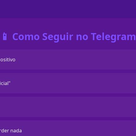
📱 Como Seguir no Telegram
ositivo
cial"
erder nada