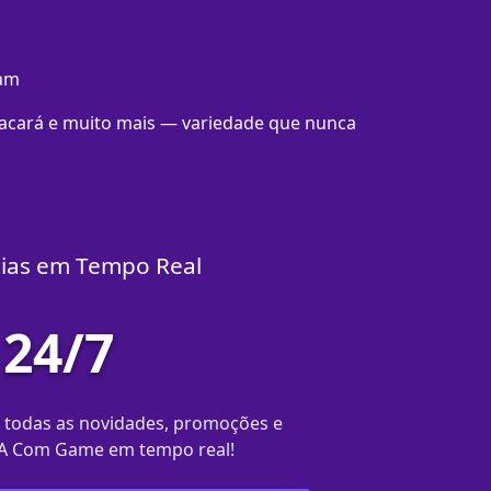
ram
 bacará e muito mais — variedade que nunca
cias em Tempo Real
24/7
e todas as novidades, promoções e
7A Com Game em tempo real!