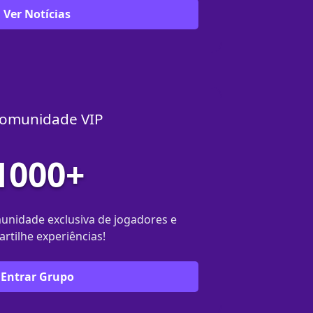
Ver Notícias
Comunidade VIP
1000+
unidade exclusiva de jogadores e
rtilhe experiências!
Entrar Grupo