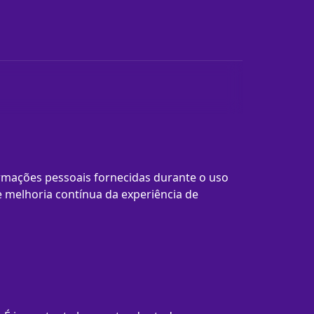
rmações pessoais fornecidas durante o uso
e melhoria contínua da experiência de