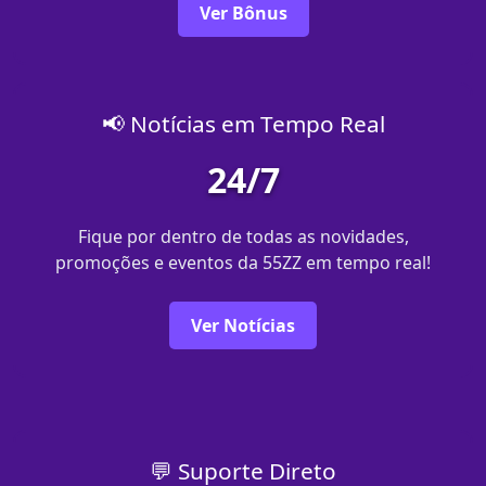
Ver Bônus
📢 Notícias em Tempo Real
24/7
Fique por dentro de todas as novidades,
promoções e eventos da 55ZZ em tempo real!
Ver Notícias
💬 Suporte Direto