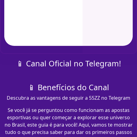
📱 Canal Oficial no Telegram!
📱 Benefícios do Canal
Descubra as vantagens de seguir a 55ZZ no Telegram
Se você já se perguntou como funcionam as apostas
esportivas ou quer começar a explorar esse universo
no Brasil, este guia é para você! Aqui, vamos te mostrar
tudo o que precisa saber para dar os primeiros passos