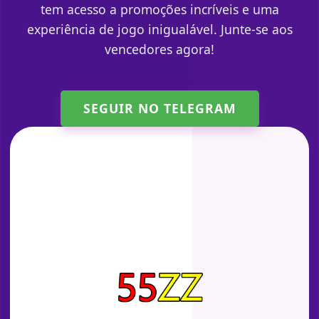
tem acesso a promoções incríveis e uma
experiência de jogo inigualável. Junte-se aos
vencedores agora!
SEGUIR NO TELEGRAM