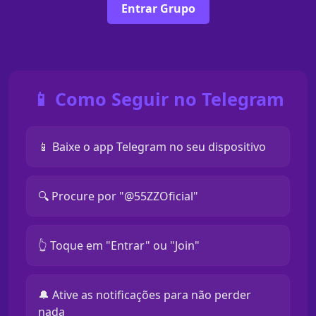
Entrar Grupo
📱 Como Seguir no Telegram
📱 Baixe o app Telegram no seu dispositivo
🔍 Procure por "@55ZZOficial"
👆 Toque em "Entrar" ou "Join"
🔔 Ative as notificações para não perder
nada