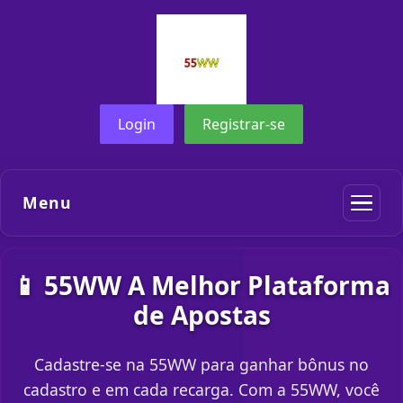
Login
Registrar-se
Menu
📱 55WW A Melhor Plataforma
de Apostas
Cadastre-se na 55WW para ganhar bônus no
cadastro e em cada recarga. Com a 55WW, você