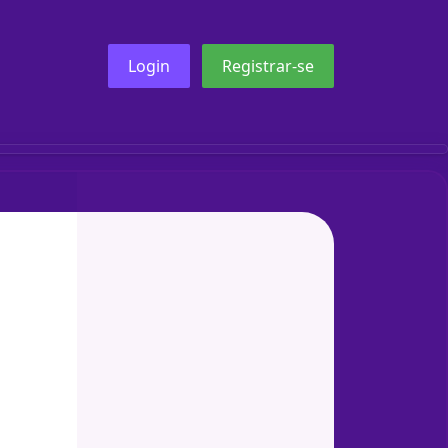
Login
Registrar-se