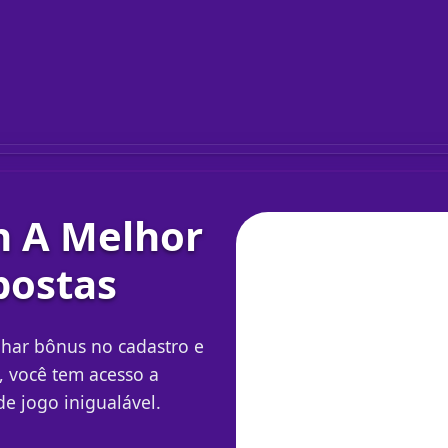
n A Melhor
postas
har bônus no cadastro e
 você tem acesso a
e jogo inigualável.