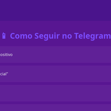
📱 Como Seguir no Telegram
ositivo
cial"