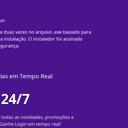
ram
ue duas vezes no arquivo .exe baixado para
a instalação. O instalador foi assinado
egurança.
cias em Tempo Real
24/7
e todas as novidades, promoções e
Ganhe Login em tempo real!