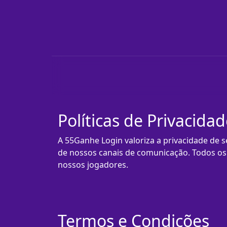
Políticas de Privacida
A 55Ganhe Login valoriza a privacidade de
de nossos canais de comunicação. Todos os 
nossos jogadores.
Termos e Condições