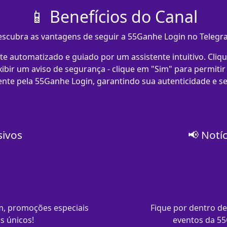
📱 Benefícios do Canal
scubra as vantagens de seguir a 55Ganhe Login no Teleg
e automatizado e guiado por um assistente intuitivo. Cliq
bir um aviso de segurança - clique em "Sim" para permitir 
ente pela 55Ganhe Login, garantindo sua autenticidade e s
sivos
📢 Notí
m, promoções especiais
Fique por dentro d
s únicos!
eventos da 55