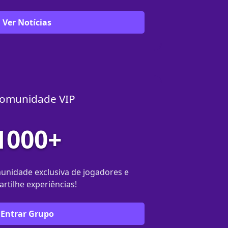
Ver Notícias
Comunidade VIP
1000+
unidade exclusiva de jogadores e
rtilhe experiências!
Entrar Grupo