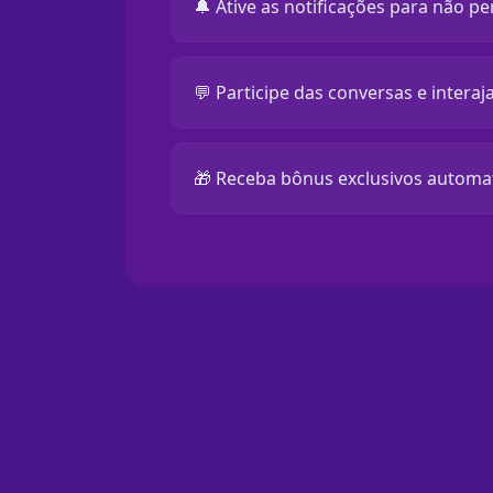
🔔 Ative as notificações para não p
💬 Participe das conversas e interaj
🎁 Receba bônus exclusivos autom