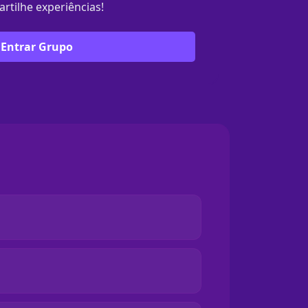
rtilhe experiências!
Entrar Grupo