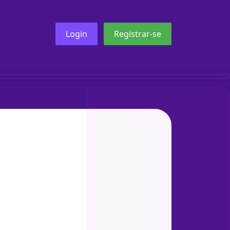
Login
Registrar-se