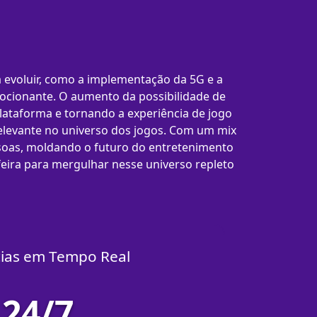
 evoluir, como a implementação da 5G e a
mocionante. O aumento da possibilidade de
lataforma e tornando a experiência de jogo
elevante no universo dos jogos. Com um mix
soas, moldando o futuro do entretenimento
feira para mergulhar nesse universo repleto
cias em Tempo Real
24/7