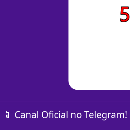
📱 Canal Oficial no Telegram!