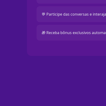
💬 Participe das conversas e interaj
🎁 Receba bônus exclusivos autom