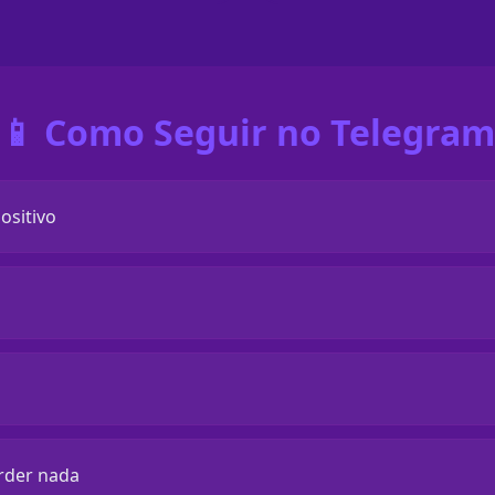
📱 Como Seguir no Telegram
ositivo
erder nada