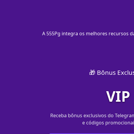
A 555Pg integra os melhores recursos da
🎁 Bônus Exclu
VIP
Receba bônus exclusivos do Telegra
e códigos promocionai