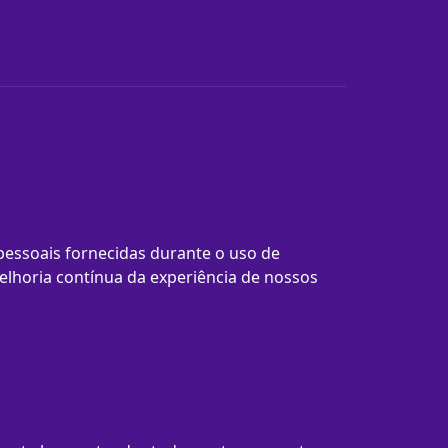
pessoais fornecidas durante o uso de
elhoria contínua da experiência de nossos