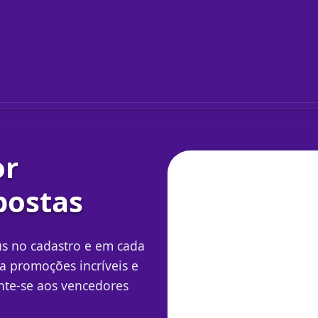
or
postas
s no cadastro e em cada
a promoções incríveis e
unte-se aos vencedores