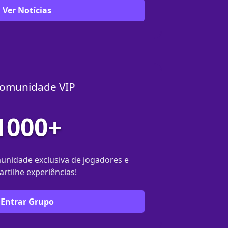
Ver Notícias
Comunidade VIP
1000+
unidade exclusiva de jogadores e
rtilhe experiências!
Entrar Grupo