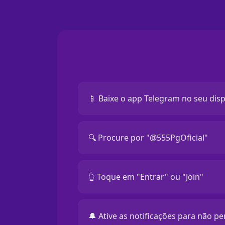
📱 Baixe o app Telegram no seu disp
🔍 Procure por "@555PgOficial"
👆 Toque em "Entrar" ou "Join"
🔔 Ative as notificações para não p