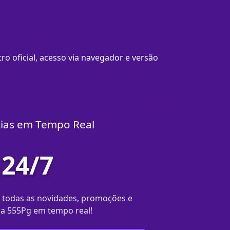
o oficial, acesso via navegador e versão
cias em Tempo Real
24/7
e todas as novidades, promoções e
a 555Pg em tempo real!