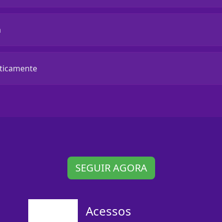
a
aticamente
SEGUIR AGORA
Acessos