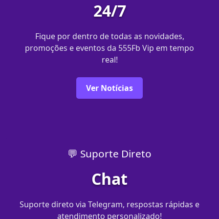
24/7
Fique por dentro de todas as novidades,
promoções e eventos da 555Fb Vip em tempo
real!
Ver Notícias
💬 Suporte Direto
Chat
Suporte direto via Telegram, respostas rápidas e
atendimento personalizado!