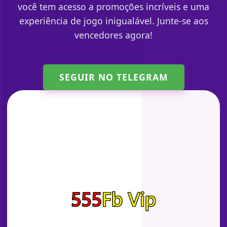
você tem acesso a promoções incríveis e uma
experiência de jogo inigualável. Junte-se aos
vencedores agora!
SEGUIR NO TELEGRAM