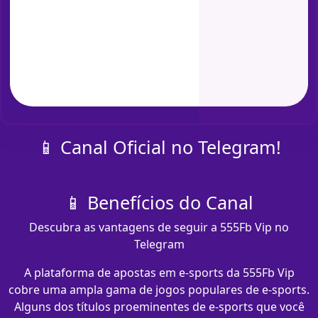
📱 Canal Oficial no Telegram!
📱 Benefícios do Canal
Descubra as vantagens de seguir a 555Fb Vip no
Telegram
A plataforma de apostas em e-sports da 555Fb Vip
cobre uma ampla gama de jogos populares de e-sports.
Alguns dos títulos proeminentes de e-sports que você