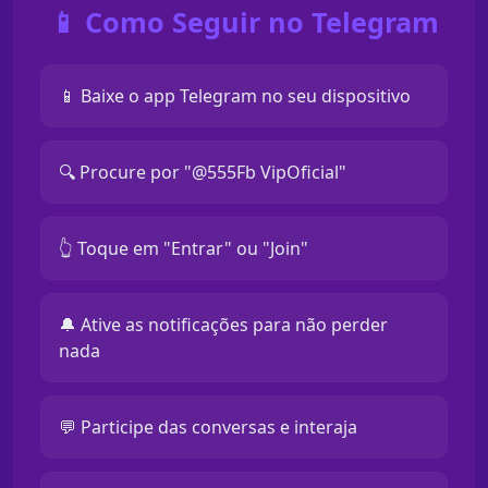
📱 Como Seguir no Telegram
📱 Baixe o app Telegram no seu dispositivo
🔍 Procure por "@555Fb VipOficial"
👆 Toque em "Entrar" ou "Join"
🔔 Ative as notificações para não perder
nada
💬 Participe das conversas e interaja