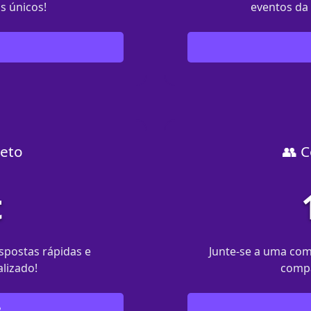
s únicos!
eventos da
reto
👥 
t
espostas rápidas e
Junte-se a uma com
lizado!
compa
e