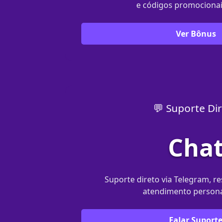
e códigos promocionai
Ver Bônus
💬 Suporte Di
Cha
Suporte direto via Telegram, r
atendimento persona
Falar Suport