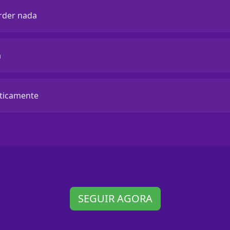
erder nada
a
aticamente
SEGUIR AGORA