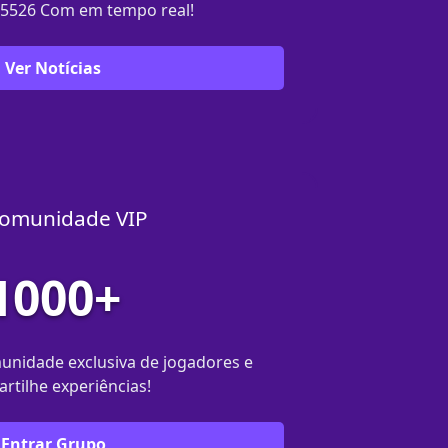
 5526 Com em tempo real!
Ver Notícias
Comunidade VIP
1000+
unidade exclusiva de jogadores e
rtilhe experiências!
Entrar Grupo