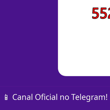
📱 Canal Oficial no Telegram!