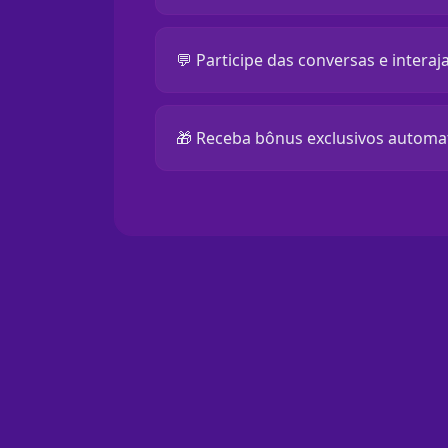
💬 Participe das conversas e interaj
🎁 Receba bônus exclusivos autom