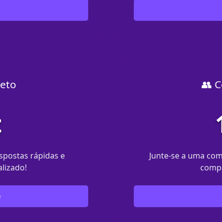
reto
👥 
t
espostas rápidas e
Junte-se a uma com
lizado!
compa
e