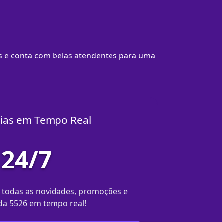
es e conta com belas atendentes para uma
cias em Tempo Real
24/7
e todas as novidades, promoções e
da 5526 em tempo real!