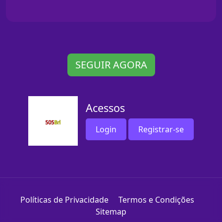
SEGUIR AGORA
Acessos
Login
Registrar-se
Políticas de Privacidade
Termos e Condições
Sitemap