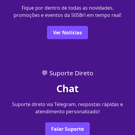
Fique por dentro de todas as novidades,
promoções e eventos da 505Brl em tempo real!
Ver Notícias
💬 Suporte Direto
Chat
Suporte direto via Telegram, respostas rápidas e
atendimento personalizado!
Falar Suporte