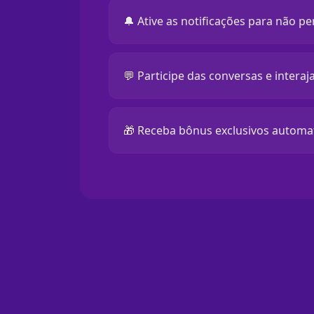
🔔 Ative as notificações para não p
💬 Participe das conversas e interaj
🎁 Receba bônus exclusivos autom